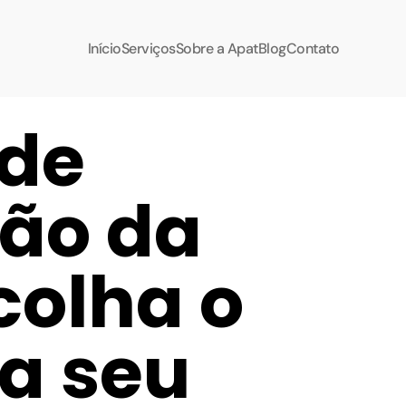
Início
Serviços
Sobre a Apat
Blog
Contato
de 
ão da 
olha o 
a seu 